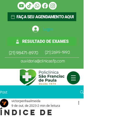
FAÇA SEU AGENDAMENTO AQUI
Login
RESULTADO DE EXAMES
(21) 2699-1990
(21) 98471-8970
ouvidoria@clinicasfp.com
Post
victorpenhaalmeida
9 de out. de 2023
2 min de leitura
Índice de