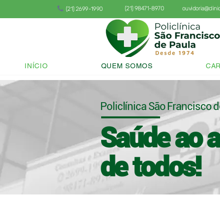
(21) 98471-8970
ouvidoria@clin
(21) 2699-1990
INÍCIO
QUEM SOMOS
CAR
Policlínica São Francisco 
Saúde ao a
de todos!