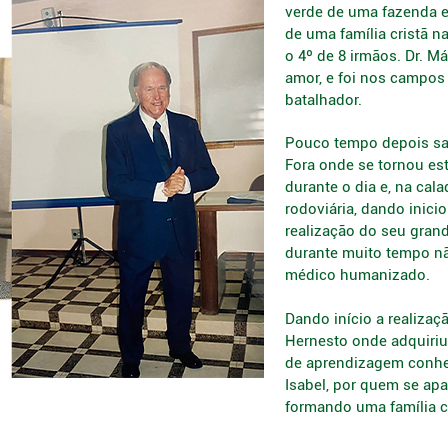
verde de uma fazenda em
de uma família cristã n
o 4º de 8 irmãos. Dr. M
amor, e foi nos campos 
batalhador.
Pouco tempo depois sai
Fora onde se tornou es
durante o dia e, na cal
rodoviária, dando inicio
realização do seu gran
durante muito tempo n
médico humanizado.
Dando início a realiza
Hernesto onde adquiriu
de aprendizagem conhec
Isabel, por quem se ap
formando uma família c