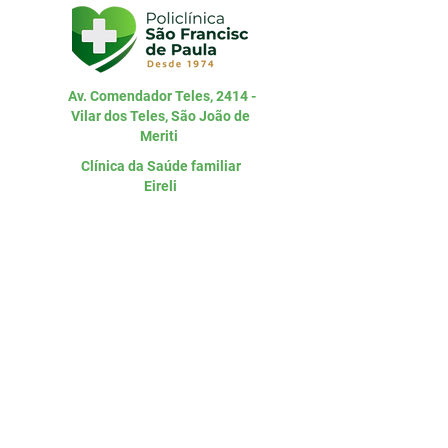
Av. Comendador Teles, 2414 -
Vilar dos Teles, São João de
Meriti
Clínica da Saúde familiar
Eireli
CNPJ:
15.750.414
/0001-05
Entre em
contato
Telefone
(21) 2699-1990
WhatsApp
(21) 98471-8970
Email:
coordenacao@clinicasfp.com