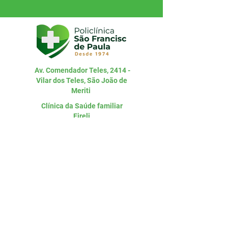
Av. Comendador Teles, 2414 -
Vilar dos Teles, São João de
Meriti
Clínica da Saúde familiar
Eireli
CNPJ:
15.750.414
/0001-05
Entre em
contato
Telefone
(21) 2699-1990
WhatsApp
(21) 98471-8970