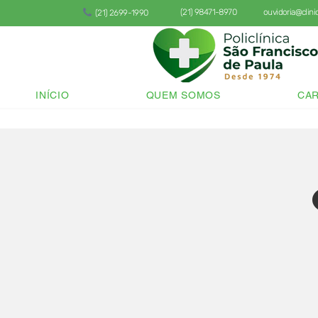
(21) 98471-8970
ouvidoria@clin
(21) 2699-1990
INÍCIO
QUEM SOMOS
CAR