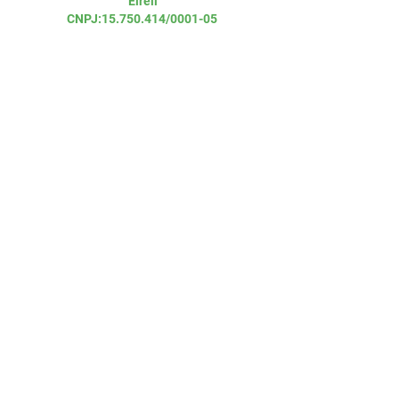
Eireli
CNPJ:
15.750.414
/0001-05
Entre em
contato
Telefone
(21) 2699-1990
WhatsApp
(21) 98471-8970
Email:
coordenacao@clinicasfp.com
Trabalhe conosco!
Envio seu currículo para:
trabalheconosco@clinicasfp.com
Horários de
Atendimento
Segunda a Sexta 07:00 - 19:00
Sábado 07:00 - 14:00