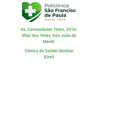
Av. Comendador Teles, 2414 -
Vilar dos Teles, São João de
Meriti
Clínica da Saúde familiar
Eireli
CNPJ:
15.750.414
/0001-05
Entre em
contato
Telefone
(21) 2699-1990
WhatsApp
(21) 98471-8970
Email:
coordenacao@clinicasfp.com