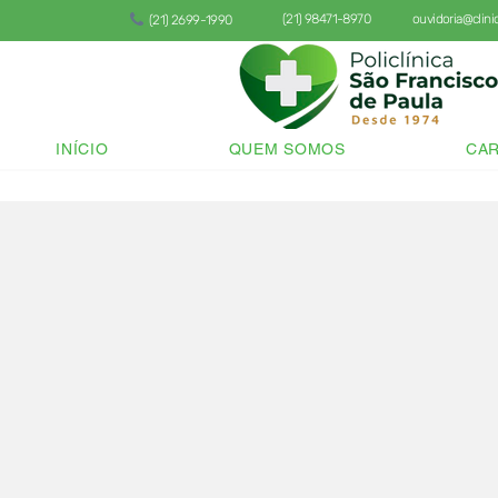
(21) 98471-8970
ouvidoria@clin
(21) 2699-1990
INÍCIO
QUEM SOMOS
CAR