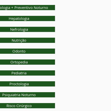
ologia + Preventivo Noturno
Hepatologia
Nefrologia
Nutrição
Odonto
Ortopedia
Pediatria
Proctologia
Psiquiatria Noturno
Risco Cirúrgico