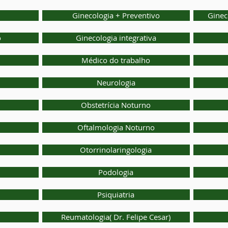
Ginecologia + Preventivo
Ginec
o
Ginecologia integrativa
Médico do trabalho
Neurologia
Obstetrícia Noturno
Oftalmologia Noturno
Otorrinolaringologia
Podologia
Psiquiatria
Reumatologia( Dr. Felipe Cesar)