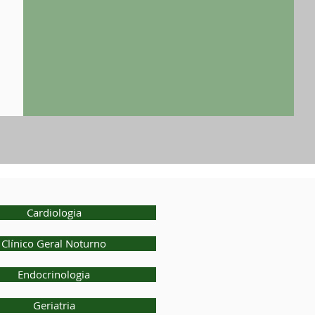
Cardiologia
Clínico Geral Noturno
Endocrinologia
Geriatria