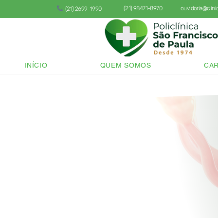
(21) 98471-8970
ouvidoria@clin
(21) 2699-1990
INÍCIO
QUEM SOMOS
CAR