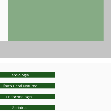
Cardiologia
Clínico Geral Noturno
Endocrinologia
Geriatria