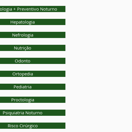
ologia + Preventivo Noturno
Hepatologia
Nefrologia
Nutrição
Odonto
Ortopedia
Pediatria
Proctologia
Psiquiatria Noturno
Risco Cirúrgico