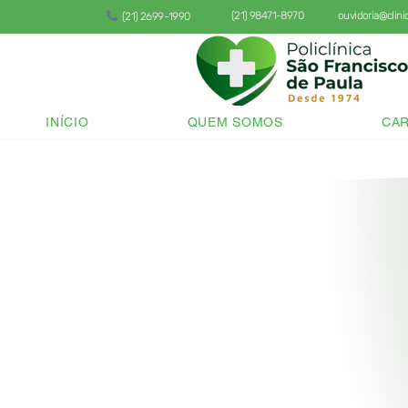
(21) 98471-8970
ouvidoria@clin
(21) 2699-1990
INÍCIO
QUEM SOMOS
CAR