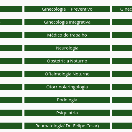
Ginecologia + Preventivo
Ginec
o
Ginecologia integrativa
Médico do trabalho
Neurologia
Obstetrícia Noturno
Oftalmologia Noturno
Otorrinolaringologia
Podologia
Psiquiatria
Reumatologia( Dr. Felipe Cesar)