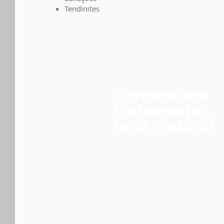
Tendinites
Comece seu
tratamento
hoje mesmo!