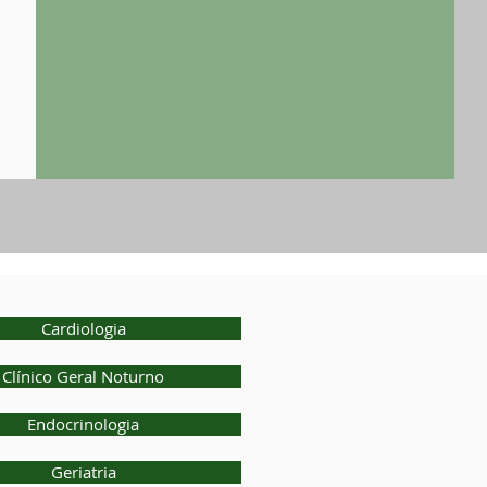
Cardiologia
Clínico Geral Noturno
Endocrinologia
Geriatria