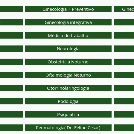
Ginecologia + Preventivo
Ginec
o
Ginecologia integrativa
Médico do trabalho
Neurologia
Obstetrícia Noturno
Oftalmologia Noturno
Otorrinolaringologia
Podologia
Psiquiatria
Reumatologia( Dr. Felipe Cesar)