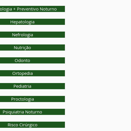
ologia + Preventivo Noturno
Hepatologia
Nefrologia
Nutrição
Odonto
Ortopedia
Pediatria
Proctologia
Psiquiatria Noturno
Risco Cirúrgico