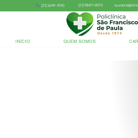
(21) 98471-8970
ouvidoria@clin
(21) 2699-1990
INÍCIO
QUEM SOMOS
CAR